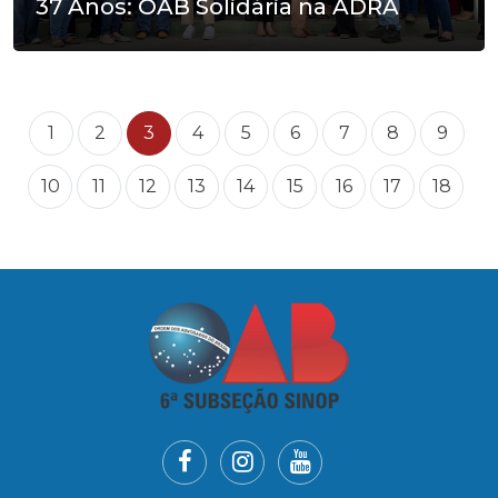
37 Anos: OAB Solidária na ADRA
1
2
3
4
5
6
7
8
9
10
11
12
13
14
15
16
17
18